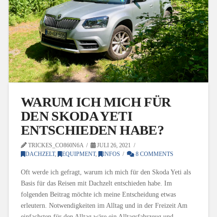
WARUM ICH MICH FÜR
DEN SKODA YETI
ENTSCHIEDEN HABE?
TRICKES_CO860N6A
JULI 26, 2021
DACHZELT
,
EQUIPMENT
,
INFOS
8 COMMENTS
Oft werde ich gefragt, warum ich mich für den Skoda Yeti als
Basis für das Reisen mit Dachzelt entschieden habe. Im
folgenden Beitrag möchte ich meine Entscheidung etwas
erleutern. Notwendigkeiten im Alltag und in der Freizeit Am
einfachsten für den Alltag wäre ein Alltagsfahrzeug und